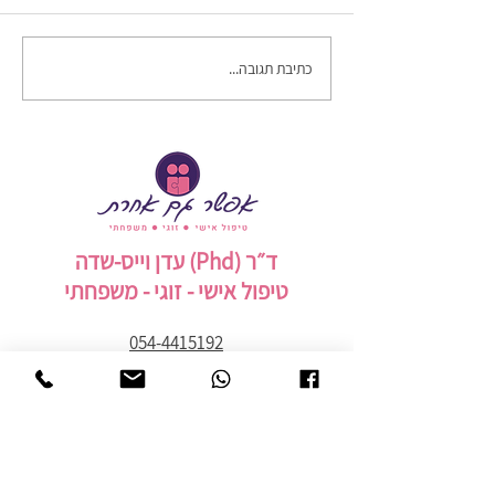
כתיבת תגובה...
ד״ר (Phd) עדן וייס-שדה
טיפול אישי - זוגי - משפחתי
054-4415192
רש״י 8 קרית אונו
edenweiss6824@gmail.com