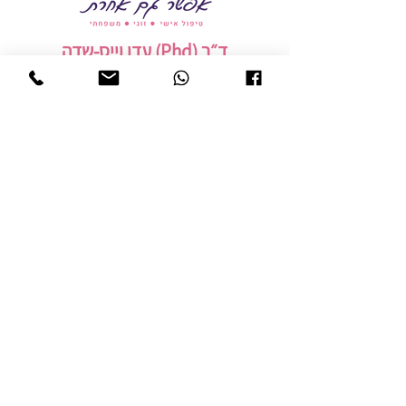
ד״ר (Phd) עדן וייס-שדה
טיפול אישי - זוגי - משפחתי
054-4415192
רש״י 8 קרית אונו
edenweiss6824@gmail.com