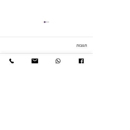
תגובות
חופשה זוגית
כתיבת תגובה...
ד״ר (Phd) עדן וייס-שדה
טיפול אישי - זוגי - משפחתי