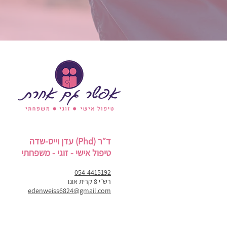
ד״ר (Phd) עדן וייס-שדה
טיפול אישי - זוגי - משפחתי
054-4415192
רש״י 8 קרית אונו
edenweiss6824@gmail.com