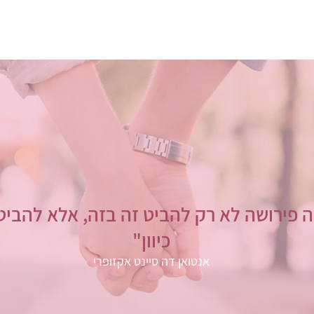
 פירושה לא רק להביט זה בזה, אלא להביט
כיוון"
אנטואן דה סיינט אקזופרי